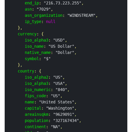
end_ip
: 
"216.73.223.255"
,

asn
: 
"7029"
,

asn_organization
: 
"WINDSTREAM"
,

ip_type
: 
null
   },

currency
: {

iso_alpha3
: 
"USD"
,

iso_name
: 
"US Dollar"
,

native_name
: 
"Dollar"
,

symbol
: 
"$"
   },

country
: {

iso_alpha2
: 
"US"
,

iso_alpha3
: 
"USA"
,

iso_numeric
: 
"840"
,

fips_code
: 
"US"
,

name
: 
"United States"
,

capital
: 
"Washington"
,

areainsqkm
: 
"9629091"
,

population
: 
"327167434"
,

continent
: 
"NA"
,
