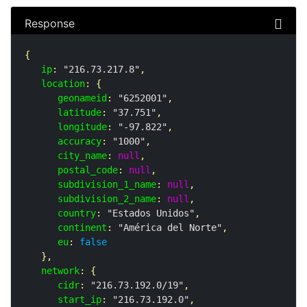
Response
{

ip
: 
"216.73.217.8"
,

location
: {

geonameid
: 
"6252001"
,

latitude
: 
"37.751"
,

longitude
: 
"-97.822"
,

accuracy
: 
"1000"
,

city_name
: 
null
,

postal_code
: 
null
,

subdivision_1_name
: 
null
,

subdivision_2_name
: 
null
,

country
: 
"Estados Unidos"
,

continent
: 
"América del Norte"
,

eu
: 
false
   },

network
: {

cidr
: 
"216.73.192.0/19"
,

start_ip
: 
"216.73.192.0"
,
