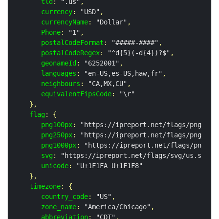
tld
: 
".us"
,

currency
: 
"USD"
,

currencyName
: 
"Dollar"
,

Phone
: 
"1"
,

postalCodeFormat
: 
"#####-####"
,

postalCodeRegex
: 
"^d{5}(-d{4})?$"
,

geonameId
: 
"6252001"
,

languages
: 
"en-US,es-US,haw,fr"
,

neighbours
: 
"CA,MX,CU"
,

equivalentFipsCode
: 
"\r"
   },

flag
: {

png100px
: 
"https://ipreport.net/flags/png100p
png250px
: 
"https://ipreport.net/flags/png250p
png1000px
: 
"https://ipreport.net/flags/png100
svg
: 
"https://ipreport.net/flags/svg/us.svg"
,

unicode
: 
"U+1F1FA U+1F1F8"
   },

timezone
: {

country_code
: 
"US"
,

zone_name
: 
"America/Chicago"
,

abbreviation
: 
"CDT"
,
